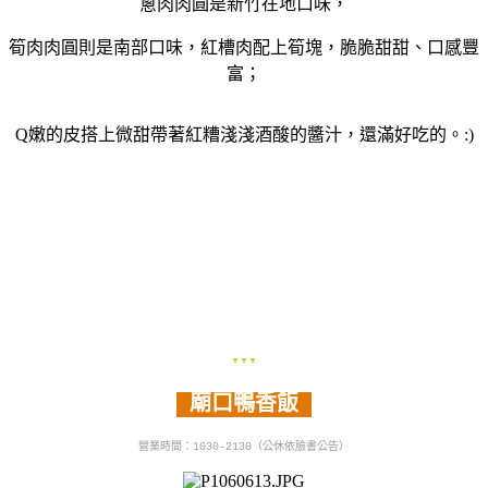
蔥肉肉圓是新竹在地口味，
筍肉肉圓則是南部口味，紅槽肉配上筍塊，脆脆甜甜、口感豐
富；
Q嫩的皮搭上微甜帶著紅糟淺淺酒酸的醬汁，還滿好吃的。:)
▼▼▼
廟口鴨香飯
營業時間：1030-2130（
公休依臉書公告）