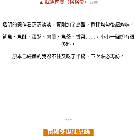
▲ 魷魚肉羹（格格羹）
($40)
透明的羹乍看清清淡淡，實則加了烏醋，攪拌均勻後超夠味！
魷魚、魚酥、蛋酥、肉羹、魚羹、香菜……，小小一碗卻有很
多料，
原本已經飽的我忍不住又吃了半碗，下次來必再訪。
▼▼▼
苗楊冬瓜仙草絲