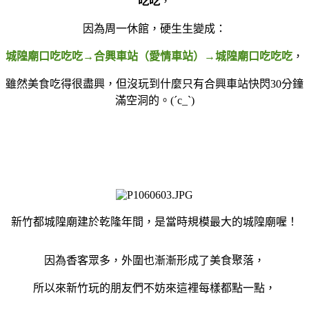
吃吃
，
因為周一休館，硬生生變成：
城隍廟口吃吃吃→合興車站（愛情車站）→城隍廟口吃吃吃
，
雖然美食吃得很盡興，但沒玩到什麼只有合興車站快閃30分鐘
滿空洞的。(´c_`)
新竹都城隍廟建於乾隆年間，是當時規模最大的城隍廟喔！
因為香客眾多，外圍也漸漸形成了美食聚落，
所以來新竹玩的朋友們不妨來這裡每樣都點一點，