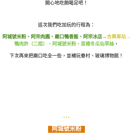
開心地吃飽喝足吧！
這次我們吃加玩的行程為：
阿城號米粉、阿宗肉圓、廟口鴨香飯、阿宗冰店→
合興車站→
鴨肉許（二姐）、阿城號米粉、苗楊冬瓜仙草絲
，
下次再來把廟口吃全一些，並補玩眷村、玻璃博物館！
▼▼▼
阿城號米粉