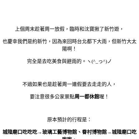
上個周末趁著周一放假，臨時和沈寶揪了新竹遊，
也慶幸我們是約新竹，因為來回時台北都下大雨，但新竹大太
陽啊！
完全是去吃美食與避雨的。ヽ(^_っ^)ノ
不過如果也是趁著周一連假要去走走的人，
要注意很多公家景點
周一都休館
喔！
原本預計的行程是：
城隍廟口吃吃吃→玻璃工藝博物館、眷村博物館→城隍廟口吃