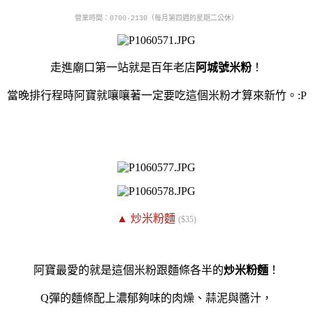
營業時間：0700-2130（
每月第四週的星期二公休）
走進廟口第一站就是百年老店
阿城號米粉
！
當晚排行程時阿寶就嚷嚷著一定要吃這個米粉才算來新竹。:P
▲ 炒米粉麵
($35)
阿寶最愛的就是這個米粉跟麵條各半的
炒米粉麵
！
Q彈的麵條配上濃郁夠味的肉燥、蒜泥與醬汁，