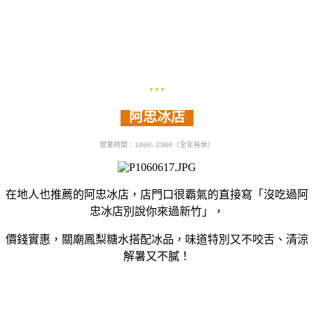
▼▼▼
阿忠冰店
營業時間：1000-2300（全年無休
）
在地人也推薦的阿忠冰店，店門口很霸氣的直接寫「
沒吃過阿
忠冰店別說你來過新竹
」，
價錢實惠，關廟鳳梨糖水搭配冰品，味道特別又不咬舌、清涼
解暑又不膩！