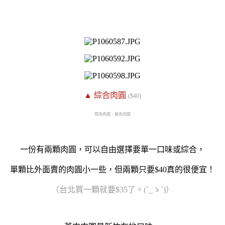
▲ 綜合肉圓
($40)
筍肉肉圓、蔥肉肉圓
一份有兩顆肉圓，可以自由選擇要單一口味或綜合，
單顆比外面賣的肉圓小一些，但兩顆只要$40真的很便宜！
（
台北買一顆就要$35了
。(´_ゝ`)）