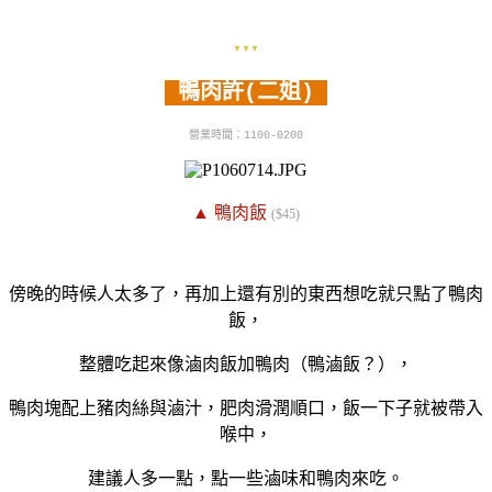
▼▼▼
鴨肉許(二姐)
營業時間：1100-0200
▲ 鴨肉飯
($45)
傍晚的時候人太多了，再加上還有別的東西想吃就只點了鴨肉
飯，
整體吃起來像滷肉飯加鴨肉（鴨滷飯？），
鴨肉塊配上豬肉絲與滷汁，肥肉滑潤順口，飯一下子就被帶入
喉中，
建議人多一點，點一些滷味和鴨肉來吃。