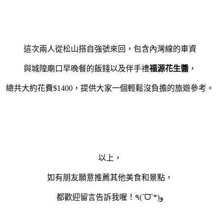
這次兩人從松山搭自強號來回，包含內灣線的車資
與城隍廟口早晚餐的飯錢以及伴手禮
福源花生醬
，
總共大約花費$1400，提供大家一個輕鬆沒負擔的旅遊參考。
以上，
如有朋友願意推薦其他美食和景點，
都歡迎留言告訴我喔！٩(ˊᗜˋ*)و