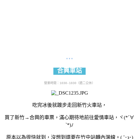
▼▼▼
合興車站
營業時間：1030-1830（
週二公休）
吃完冰後就踱步走回新竹火車站，
買了新竹→合興的車票，滿心期待地前往愛情車站，ヾ(*´∀
ˋ*)ﾉ
原本以為很快就到，沒想到還要在竹中站轉內灣線。( ˘･з･)