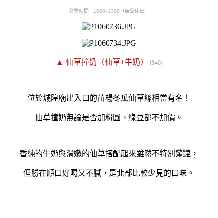
營業時間：1000-2300（
無公休日）
▲ 仙草撞奶（仙草+牛奶）
($40)
位於城隍廟出入口的苗楊冬瓜仙草絲相當有名！
仙草撞奶無論是否加粉圓、綠豆都不加價。
香純的牛奶與滑嫩的仙草搭配起來雖然不特別驚豔，
但勝在順口好喝又不膩，是北部比較少見的口味。