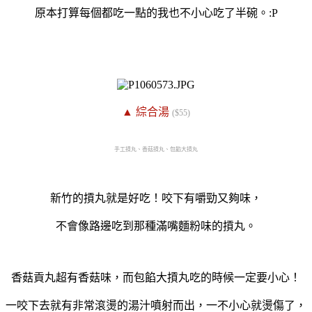
原本打算每個都吃一點的我也不小心吃了半碗。:P
▲ 綜合湯
($55)
手工摃丸、香菇摃丸、包餡大摃丸
新竹的摃丸就是好吃！咬下有嚼勁又夠味，
不會像路邊吃到那種滿嘴麵粉味的摃丸。
香菇貢丸超有香菇味，而包餡大摃丸吃的時候一定要小心！
一咬下去就有非常滾燙的湯汁噴射而出，一不小心就燙傷了，