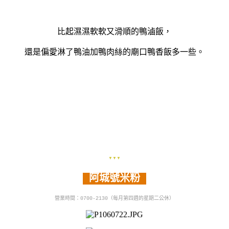
比起濕濕軟軟又滑順的鴨滷飯，
還是偏愛淋了鴨油加鴨肉絲的廟口鴨香飯多一些。
▼▼▼
阿城號米粉
營業時間：0700-2130（
每月第四週的星期二公休）