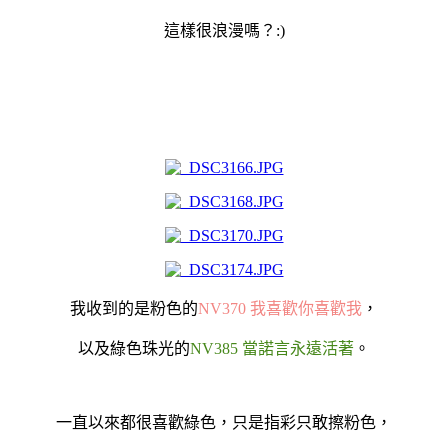
這樣很浪漫嗎？:)
我收到的是粉色的
NV370 我喜歡你喜歡我
，
以及綠色珠光的
NV385 當諾言永遠活著
。
一直以來都很喜歡綠色，只是指彩只敢擦粉色，