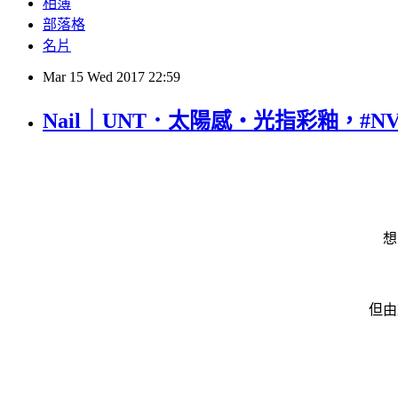
相簿
部落格
名片
Mar
15
Wed
2017
22:59
Nail｜UNT．太陽感‧光指彩釉，#NV
想
但由