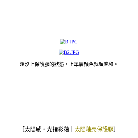
還沒上保護膠的狀態，上單層顏色就頗飽和。
太陽感‧光指彩釉
太陽釉亮保護膠
［
｜
］