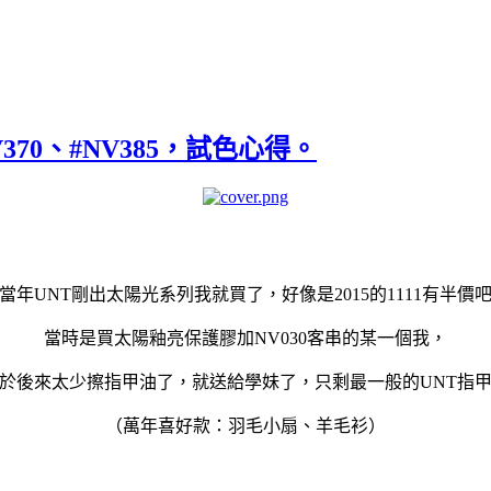
370、#NV385，試色心得。
當年UNT剛出太陽光系列我就買了，好像是2015的1111有半價
當時是買太陽釉亮保護膠加NV030客串的某一個我，
於後來太少擦指甲油了，就送給學妹了，只剩最一般的UNT指
（萬年喜好款：羽毛小扇、羊毛衫）