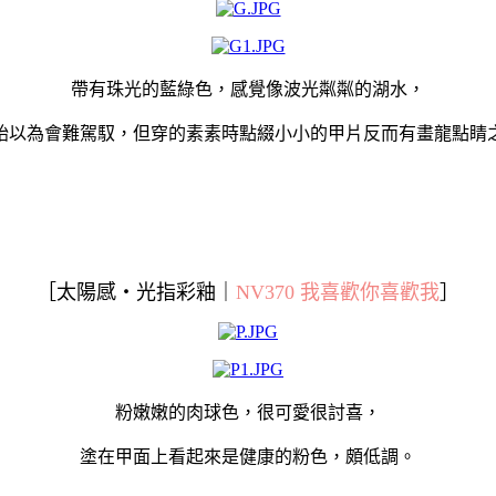
帶有珠光的藍綠色，感覺像波光粼粼的湖水，
始以為會難駕馭，但穿的素素時點綴小小的甲片反而有畫龍點睛
太陽感‧光指彩釉
NV370 我喜歡你喜歡我
［
｜
］
粉嫩嫩的肉球色，很可愛很討喜，
塗在甲面上看起來是健康的粉色，頗低調。