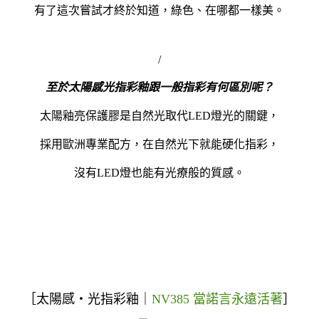
有了這次嘗試才終於知道，綠色、在哪都一樣美。
/
至於太陽感光指彩釉跟一般指彩有何區別呢？
太陽釉亮保護膠是自然光取代LED燈光的關鍵，
採用歐洲專業配方，在自然光下就能硬化指彩，
沒有LED燈也能有光療般的質感。
太陽感‧光指彩釉
NV385 當諾言永遠活著
［
｜
］