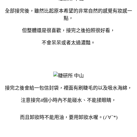
全部接完後，雖然比起原本希望的非常自然的感覺有妝感一
點，
但整體還是很喜歡，接完之後拍照很好看，
不會呆呆或者太過濃豔。
接完之後會給一包信封袋，裡面有刷睫毛的以及吸水海綿，
注意接完4個小時內不能碰水、不能揉眼睛，
而且卸妝時不能用油，要用卸妝水喔。(ﾉ∀`*)