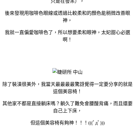
只是在發呆），
後來發現用咖啡色眼線或透過比較柔和的顏色能稍微改善眼
神，
我就一直偏愛咖啡色了，所以想要柔和眼神，太妃甜心必選
啊！
除了裝潢很美外，我當天最最最最驚訝覺得一定要分享的就是
這個美容椅！
其他家不都是直接躺床嗎？躺久了難免會腰酸背痛，而且還要
自己上下床，
但這個美容椅有夠神！！！(((ﾟдﾟ)))