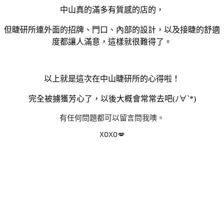
中山真的滿多有質感的店的，
但睫研所連外面的招牌、門口、內部的設計，以及接睫的舒適
度都讓人滿意，這樣就很難得了。
以上就是這次在中山睫研所的心得啦！
完全被擄獲芳心了，以後大概會常常去吧(ﾉ∀`*)
有任何問題都可以留言問我噢。
XOXO💋