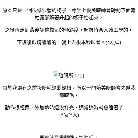
原本只是一個很像沙發的椅子，等坐上後美睫師會轉動下面輪
軸讓腳隨著升起的板子抬起來，
之後再走到背後調整靠背的傾斜度，超級符合人體工學的，
下班後眼睛酸酸的，躺上去根本秒睡著。(つд⊂)
由於我還有之前接睫毛還剩幾根，所以一開始美睫師會先幫我
卸睫毛，
動作很輕柔，外加這時還沒打光，通常這時就會睡著了……
(*ˇωˇ*人)
再來就是重頭戲，接睫毛！