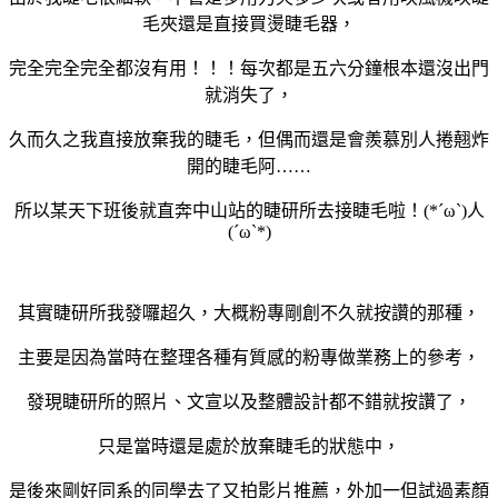
毛夾還是直接買燙睫毛器，
完全完全完全都沒有用！！！每次都是五六分鐘根本還沒出門
就消失了，
久而久之我直接放棄我的睫毛，但偶而還是會羨慕別人捲翹炸
開的睫毛阿……
所以某天下班後就直奔中山站的睫研所去接睫毛啦！(*´ω`)人
(´ω`*)
其實睫研所我發囉超久，大概粉專剛創不久就按讚的那種，
主要是因為當時在整理各種有質感的粉專做業務上的參考，
發現睫研所的照片、文宣以及整體設計都不錯就按讚了，
只是當時還是處於放棄睫毛的狀態中，
是後來剛好同系的同學去了又拍影片推薦，外加一但試過素顏