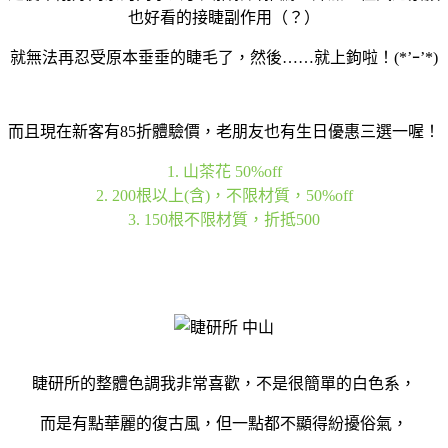
也好看的接睫副作用（？）
就無法再忍受原本垂垂的睫毛了，然後……就上鉤啦！(*’ｰ’*)
而且現在新客有85折體驗價，老朋友也有生日優惠三選一喔！
1. 山茶花 50%off
2. 200根以上(含)，不限材質，50%off
3. 150根不限材質，折抵500
睫研所的整體色調我非常喜歡，不是很簡單的白色系，
而是有點華麗的復古風，但一點都不顯得紛擾俗氣，